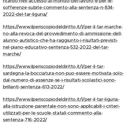
ritardo-nell-accesso-al-mondo-del-lavoro-e-per-le-
sofferenze-subite-commento-alla-sentenza-n-834-
2022-del-tar-liguria/
https://www.ilperiscopiodeldiritto.it/l/per-il-tar-marche-
no-alla-revoca-del-provvedimento-di-ammissione-dell-
alunno-autistico-che-ha-raggiunto-i-risultati-previsti-
nel-piano-educativo-sentenza-532-2022-del-tar-
marche/
https://www.ilperiscopiodeldiritto.it/l/per-il-tar-
sardegna-la-bocciatura-non-puo-essere-motivata-solo-
dal-numero-di-assenze-se-i-risultati-scolastici-sono-
brillanti-sentenza-613-2022/
https://www.ilperiscopiodeldiritto.it/l/per-il-tar-liguria-
alla-istruzione-parentale-non-sono-applicabili-i-criteri-
utilizzati-per-le-scuole-statali-commento-alla-
sentenza-716-2022/