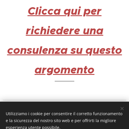
Clicca qui per
richiedere una
consulenza su questo
argomento
IL PERISCOPIO DEL DIRITTO
Utilizziamo i cookie per consentire il corretto funzionamento
a cura dell'
avv. MicheleAlfredo Chiariello
e la sicurezza del nostro sito web e per offrirti la migliore
mail
ilperiscopiodeldiritto@gmail.com
esperienza utente possibile.