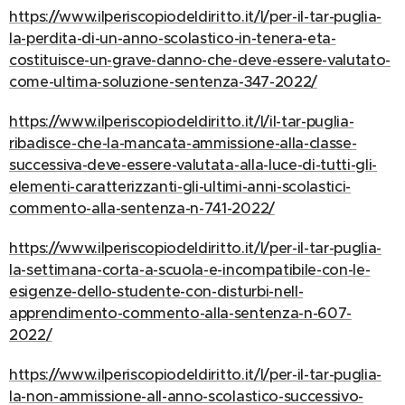
https://www.ilperiscopiodeldiritto.it/l/per-il-tar-puglia-
la-perdita-di-un-anno-scolastico-in-tenera-eta-
costituisce-un-grave-danno-che-deve-essere-valutato-
come-ultima-soluzione-sentenza-347-2022/
https://www.ilperiscopiodeldiritto.it/l/il-tar-puglia-
ribadisce-che-la-mancata-ammissione-alla-classe-
successiva-deve-essere-valutata-alla-luce-di-tutti-gli-
elementi-caratterizzanti-gli-ultimi-anni-scolastici-
commento-alla-sentenza-n-741-2022/
https://www.ilperiscopiodeldiritto.it/l/per-il-tar-puglia-
la-settimana-corta-a-scuola-e-incompatibile-con-le-
esigenze-dello-studente-con-disturbi-nell-
apprendimento-commento-alla-sentenza-n-607-
2022/
https://www.ilperiscopiodeldiritto.it/l/per-il-tar-puglia-
la-non-ammissione-all-anno-scolastico-successivo-