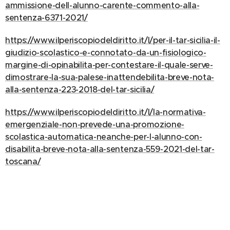
ammissione-dell-alunno-carente-commento-alla-
sentenza-6371-2021/
https://www.ilperiscopiodeldiritto.it/l/per-il-tar-sicilia-il-
giudizio-scolastico-e-connotato-da-un-fisiologico-
margine-di-opinabilita-per-contestare-il-quale-serve-
dimostrare-la-sua-palese-inattendebilita-breve-nota-
alla-sentenza-223-2018-del-tar-sicilia/
https://www.ilperiscopiodeldiritto.it/l/la-normativa-
emergenziale-non-prevede-una-promozione-
scolastica-automatica-neanche-per-l-alunno-con-
disabilita-breve-nota-alla-sentenza-559-2021-del-tar-
toscana/