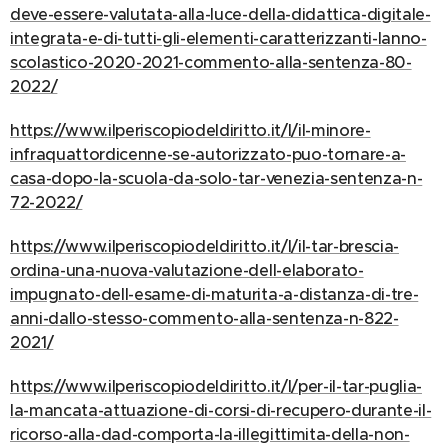
deve-essere-valutata-alla-luce-della-didattica-digitale-
integrata-e-di-tutti-gli-elementi-caratterizzanti-lanno-
scolastico-2020-2021-commento-alla-sentenza-80-
2022/
https://www.ilperiscopiodeldiritto.it/l/il-minore-
infraquattordicenne-se-autorizzato-puo-tornare-a-
casa-dopo-la-scuola-da-solo-tar-venezia-sentenza-n-
72-2022/
https://www.ilperiscopiodeldiritto.it/l/il-tar-brescia-
ordina-una-nuova-valutazione-dell-elaborato-
impugnato-dell-esame-di-maturita-a-distanza-di-tre-
anni-dallo-stesso-commento-alla-sentenza-n-822-
2021/
https://www.ilperiscopiodeldiritto.it/l/per-il-tar-puglia-
la-mancata-attuazione-di-corsi-di-recupero-durante-il-
ricorso-alla-dad-comporta-la-illegittimita-della-non-