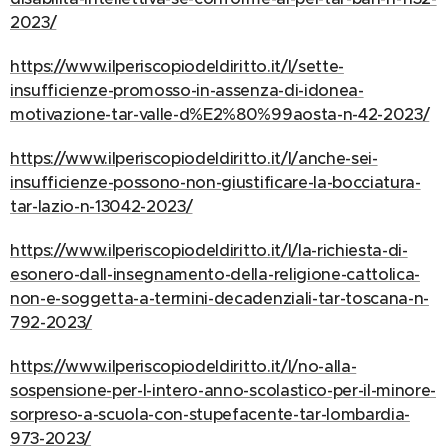
2023/
https://www.ilperiscopiodeldiritto.it/l/sette-
insufficienze-promosso-in-assenza-di-idonea-
motivazione-tar-valle-d%E2%80%99aosta-n-42-2023/
https://www.ilperiscopiodeldiritto.it/l/anche-sei-
insufficienze-possono-non-giustificare-la-bocciatura-
tar-lazio-n-13042-2023/
https://www.ilperiscopiodeldiritto.it/l/la-richiesta-di-
esonero-dall-insegnamento-della-religione-cattolica-
non-e-soggetta-a-termini-decadenziali-tar-toscana-n-
792-2023/
https://www.ilperiscopiodeldiritto.it/l/no-alla-
sospensione-per-l-intero-anno-scolastico-per-il-minore-
sorpreso-a-scuola-con-stupefacente-tar-lombardia-
973-2023/