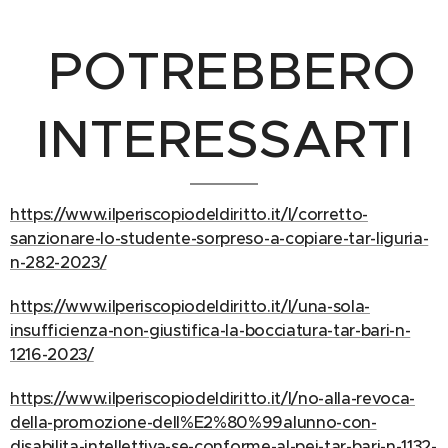
POTREBBERO
INTERESSARTI
https://www.ilperiscopiodeldiritto.it/l/corretto-
sanzionare-lo-studente-sorpreso-a-copiare-tar-liguria-
n-282-2023/
https://www.ilperiscopiodeldiritto.it/l/una-sola-
insufficienza-non-giustifica-la-bocciatura-tar-bari-n-
1216-2023/
https://www.ilperiscopiodeldiritto.it/l/no-alla-revoca-
della-promozione-dell%E2%80%99alunno-con-
disabilita-intellettiva-se-conforme-al-pei-tar-bari-n-1132-