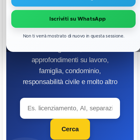
cerchi
🔹 Iscriviti su WhatsApp
Non ti verrà mostrato di nuovo in questa sessione.
Esplora sentenze, articoli,
commenti giuridici, rubriche e
approfondimenti su lavoro,
famiglia, condominio,
responsabilità civile e molto altro
Cerca