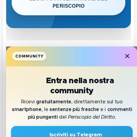
PERISCOPIO
✕
COMMUNITY
📲
Entra nella nostra
community
IL PERISCOPIO DEL DIRITTO
Ricevi
gratuitamente
, direttamente sul tuo
smartphone
, le
sentenze più fresche
e i
commenti
Trova subito
più pungenti
del
Periscopio del Diritto
.
ciò che
🔹 Iscriviti su Telegram