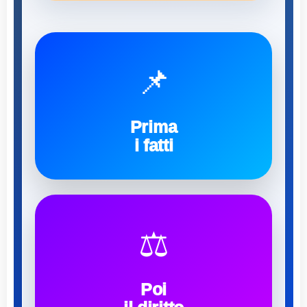
📌
Prima
i fatti
⚖️
Poi