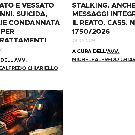
IATO E VESSATO
STALKING, ANCH
NNI, SUICIDA,
MESSAGGI INTEG
IE CONDANNATA
IL REATO. CASS. N
 PER
1750/2026
RATTAMENTI
26.03.2026
26
A CURA DELL'
AVV.
MICHELEALFREDO CHIAR
DELL'
AVV.
EALFREDO CHIARIELLO