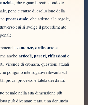
tanziale
, che riguarda reati, condotte
nale, pene e cause di esclusione della
processuale
ione
, che attiene alle regole,
attraverso cui si svolge il procedimento
penale.
sentenze, ordinanze e
ommenti a
articoli, pareri, riflessioni e
, ma anche
ti, vicende di cronaca, questioni attuali
 che pongono interrogativi rilevanti sul
tà, prova, processo e tutela dei diritti.
ritto penale nella sua dimensione più
dotta può diventare reato, una denuncia