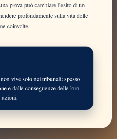
una prova può cambiare l’esito di un
ncidere profondamente sulla vita delle
ne coinvolte.
, articoli, pareri e notizie penali
i con chiarezza.
 non vive solo nei tribunali: spesso
sone e dalle conseguenze delle loro
azioni.