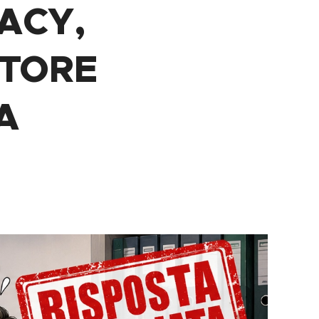
ACY,
TORE
A