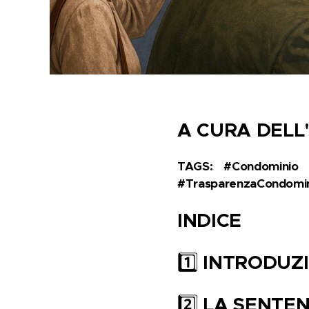
A CURA DELL
TAGS:
#Condominio 
#TrasparenzaCondomin
INDICE
1️⃣
INTRODUZ
2️⃣
LA SENTE