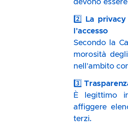
devono essere 
2️⃣
La privacy
l'accesso
🔐
Secondo la Ca
morosità degli
nell'ambito co
3️⃣
Trasparenza
È legittimo 
affiggere elen
terzi.