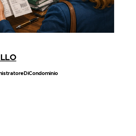
ELLO
stratoreDiCondominio