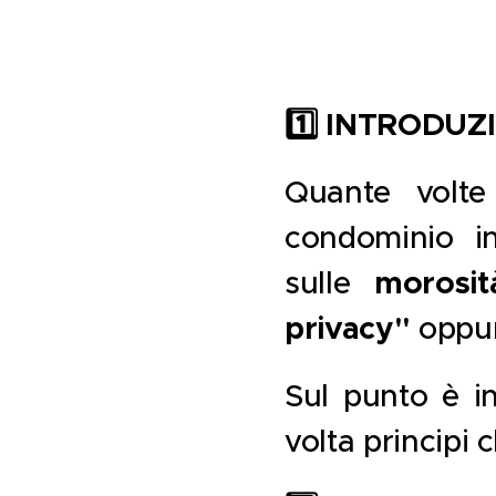
1️
INTRODUZ
Quante volte 
condominio i
sulle
morosit
privacy"
oppu
Sul punto è i
volta principi 