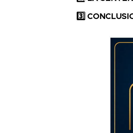
3️
CONCLUSI