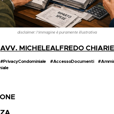
disclaimer: l'immagine è puramente illustrativa
'
AVV. MICHELEALFREDO CHIARI
#PrivacyCondominiale #AccessoDocumenti #Ammini
iale
IONE
NZA