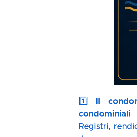
1️⃣
Il condo
condominiali

Registri, rendi