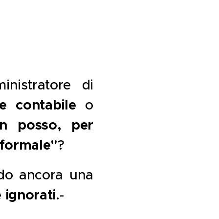
inistratore di
e contabile
o
n posso, per
 formale"
?
ndo ancora una
 ignorati
.-