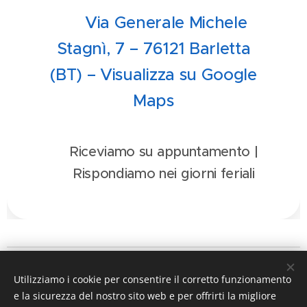
📌 Via Generale Michele
Stagnì, 7 – 76121 Barletta
(BT) – Visualizza su Google
Maps
📅 Riceviamo su appuntamento |
🕒 Rispondiamo nei giorni feriali
IL PERISCOPIO DEL DIRITTO
Utilizziamo i cookie per consentire il corretto funzionamento
a cura dell'
avv. MicheleAlfredo Chiariello
e la sicurezza del nostro sito web e per offrirti la migliore
mail
ilperiscopiodeldiritto@gmail.com