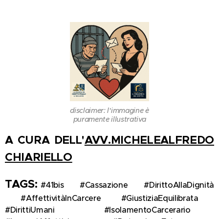
disclaimer: l'immagine è
puramente illustrativa
A CURA DELL'
AVV.MICHELEALFREDO
CHIARIELLO
TAGS:
#41bis 🧱 #Cassazione ⚖️ #DirittoAllaDignità
👤 #AffettivitàInCarcere 💌 #GiustiziaEquilibrata ⚖️
#DirittiUmani 🕊️ #IsolamentoCarcerario 🚪