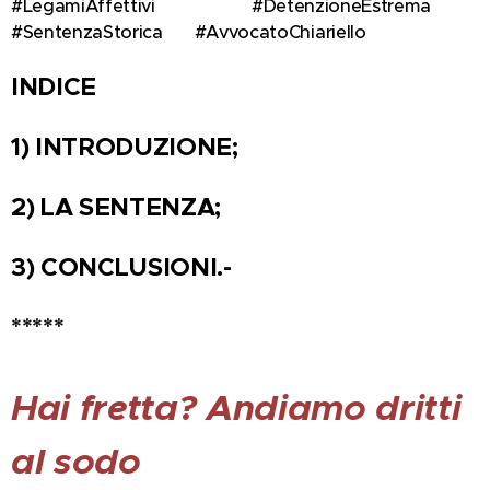
#LegamiAffettivi 💞 #DetenzioneEstrema 🔒
#SentenzaStorica 📜 #AvvocatoChiariello 🖋️
INDICE
1) INTRODUZIONE;
2) LA SENTENZA;
3) CONCLUSIONI.-
*****
Hai fretta? Andiamo dritti
al sodo