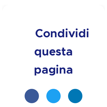
🔗 Condividi
questa
pagina
📘
🐦
💼