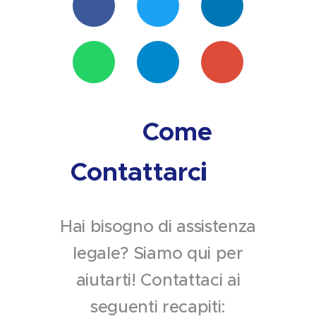
📘
🐦
💼
💬
✈️
✉️
📞 Come
Contattarci 📞
Hai bisogno di assistenza
legale? Siamo qui per
aiutarti! Contattaci ai
seguenti recapiti: