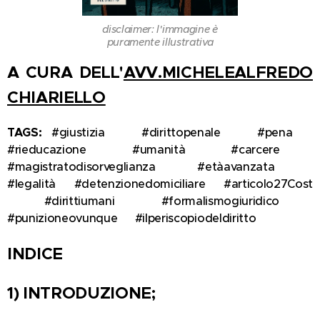
disclaimer: l'immagine è
puramente illustrativa
A CURA DELL'
AVV.MICHELEALFREDO
CHIARIELLO
TAGS:
#giustizia⚖️ #dirittopenale📚 #pena🚨
#rieducazione🧠 #umanità👴 #carcere🏚️
#magistratodisorveglianza👨‍⚖️ #etàavanzata⏳
#legalità📝 #detenzionedomiciliare🏠 #articolo27Cost
🇮🇹 #dirittiumani🕊️ #formalismogiuridico📑
#punizioneovunque❌ #ilperiscopiodeldiritto🔍
INDICE
1) INTRODUZIONE;