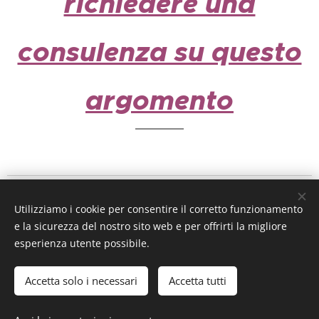
richiedere una
consulenza su questo
argomento
IL PERISCOPIO DEL DIRITTO
Utilizziamo i cookie per consentire il corretto funzionamento
a cura dell'
avv. MicheleAlfredo Chiariello
e la sicurezza del nostro sito web e per offrirti la migliore
mail
ilperiscopiodeldiritto@gmail.com
esperienza utente possibile.
Tutti i diritti riservati 2026 ©
Accetta solo i necessari
Accetta tutti
PER CONTATTI
STUDIO 0883-884725