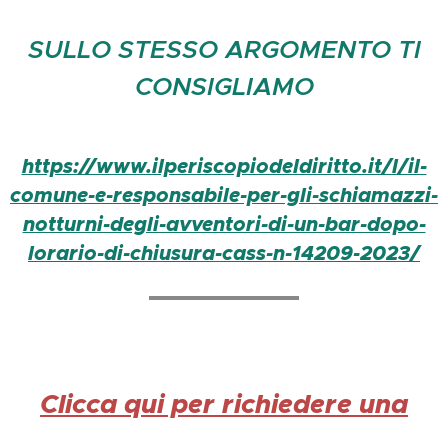
SULLO STESSO ARGOMENTO TI
CONSIGLIAMO
https://www.ilperiscopiodeldiritto.it/l/il-
comune-e-responsabile-per-gli-schiamazzi-
notturni-degli-avventori-di-un-bar-dopo-
lorario-di-chiusura-cass-n-14209-2023/
Clicca qui per richiedere una