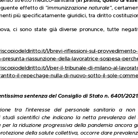
eguente effetto di
"immunizzazione naturale"
, certament
enti più specificatamente giuridici, tra diritto costituzi
va, ci sono state già diverse pronunce, tutte negat
riscopiodeldiritto.it/l/brevi-riflessioni-sul-provvedimento
lla-presunta-riassunzione-della-lavoratrice-sospesa-perc
iscopiodeldiritto.it/l/per-il-tribunale-di-milano-al-lavor
antito-il-repechage-nulla-di-nuovo-sotto-il-sole-comme
centissima sentenza del Consiglio di Stato n. 6401/2021
one tra l'interesse del personale sanitario a non
 studi scientifici che indicano la netta prevalenza del 
 e per la riduzione progressiva della pandemia ancora g
rotezione della salute collettiva, occorre dare prevalen