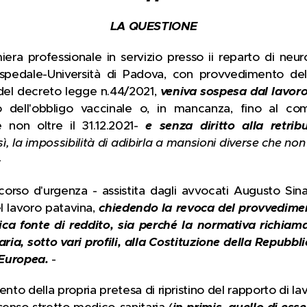
LA QUESTIONE
era professionale in servizio presso ii reparto di neur
Ospedale-Università di Padova, con provvedimento de
4 del decreto legge n.44/2021,
veniva sospesa dal lavor
o dell'obbligo vaccinale o, in mancanza, fino al c
non oltre il 31.12.2021-
e senza diritto alla retri
sì, la impossibilità di adibirla a mansioni diverse che non 
-
orso d'urgenza - assistita dagli avvocati Augusto Sin
el lavoro patavina,
chiedendo la revoca del provvediment
ica fonte di reddito, sia perché la normativa richiamata
ia, sotto vari profili, alla Costituzione della Repubbli
 Europea.
-
ento della propria pretesa di ripristino del rapporto di la
senso stretto medico-sanitaria (
in primis, quello di ess