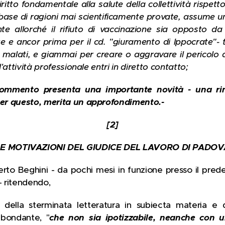
ritto fondamentale alla salute della collettività rispetto
la base di ragioni mai scientificamente provate, assume
nte allorché il rifiuto di vaccinazione sia opposto da
gge e ancor prima per il cd. "giuramento di Ippocrate"
 malati, e giammai per creare o aggravare il pericolo 
l'attività professionale entri in diretto contatto;
 commento presenta una importante novità - una rim
 per questo, merita un approfondimento.-
[2]
LE MOTIVAZIONI DEL GIUDICE DEL LAVORO DI PADOV
erto Beghini - da pochi mesi in funzione presso il pred
- ritendendo,
 della sterminata letteratura in subiecta materia e de
bbondante, "
che non sia ipotizzabile, neanche con 