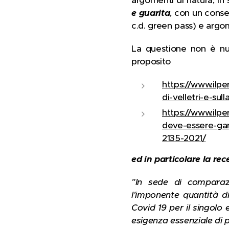
e guarita
, con un cons
c.d. green pass) e argom
La questione non è nuo
proposito
https://www.ilpe
di-velletri-e-su
https://www.ilper
deve-essere-gar
2135-2021/
ed in particolare la re
"In sede di comparazi
l'imponente quantità di
Covid 19 per il singolo
esigenza essenziale di p