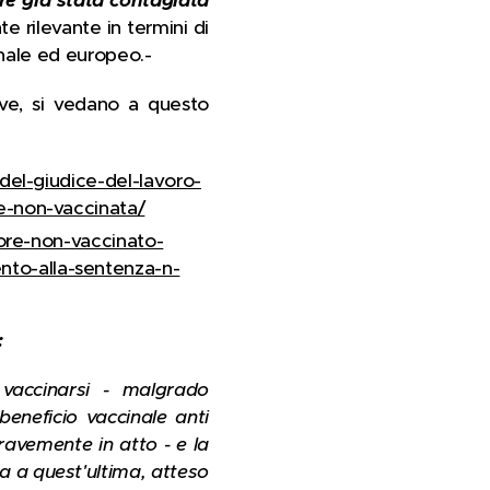
e rilevante in termini di
onale ed europeo.-
ive, si vedano a questo
-del-giudice-del-lavoro-
he-non-vaccinata/
atore-non-vaccinato-
nto-alla-sentenza-n-
:
 vaccinarsi - malgrado
beneficio vaccinale anti
ravemente in atto - e la
za a quest'ultima, atteso