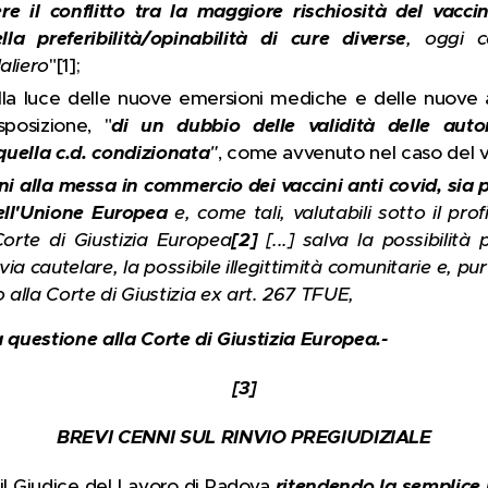
vere il conflitto tra la maggiore rischiosità del vacci
la preferibilità/opinabilità di cure diverse
, oggi c
aliero
"[1];
alla luce delle nuove emersioni mediche e delle nuove ac
sposizione, "
di un dubbio delle validità delle autor
quella c.d. condizionata
"
, come avvenuto nel caso del va
ni alla messa in commercio dei vaccini anti covid, sia
dell'Unione Europea
e, come tali, valutabili sotto il profi
Corte di Giustizia Europea
[2]
[...] salva la possibilità
ia cautelare, la possibile illegittimità comunitarie e, pu
 alla Corte di Giustizia ex art. 267 TFUE,
a questione alla Corte di Giustizia Europea.-
[3]
BREVI CENNI SUL RINVIO PREGIUDIZIALE
il Giudice del Lavoro di Padova
ritendendo la semplice p