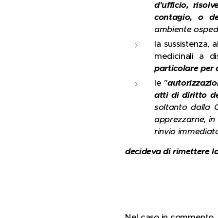
d'ufficio, risol
contagio, o del
ambiente osped
la sussistenza, 
medicinali a di
particolare per 
le
"
autorizzazio
atti di diritto 
soltanto dalla 
apprezzarne, in v
rinvio immediato
decideva di rimettere l
Nel caso in commento, 