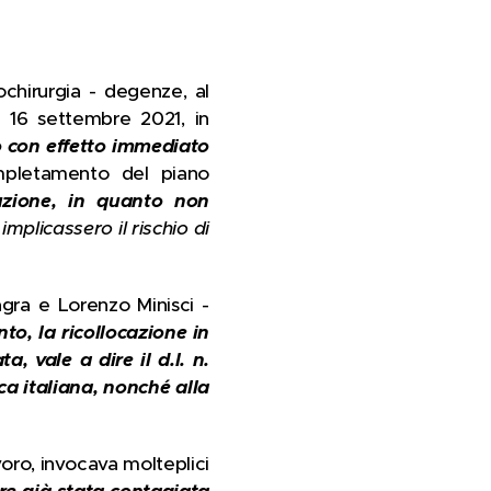
ochirurgia - degenze, al
l 16 settembre 2021, in
o con effetto immediato
ompletamento del piano
buzione, in quanto non
implicassero il rischio di
agra e Lorenzo Minisci -
o, la ricollocazione in
, vale a dire il d.l. n.
ca italiana, nonché alla
voro, invocava molteplici
ere già stata contagiata