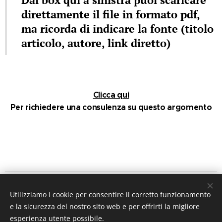
direttamente il file in formato pdf,
ma ricorda di indicare la fonte (titolo
articolo, autore, link diretto)
Clicca qui
Per richiedere una consulenza su questo argomento
IL PERISCOPIO DEL DIRITTO
Utilizziamo i cookie per consentire il corretto funzionamento
a cura dell'
avv. MicheleAlfredo Chiariello
e la sicurezza del nostro sito web e per offrirti la migliore
mail
ilperiscopiodeldiritto@gmail.com
esperienza utente possibile.