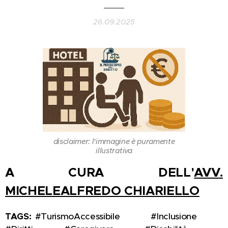
26.09.2025
disclaimer: l'immagine è puramente
illustrativa
A CURA DELL'
AVV.
MICHELEALFREDO CHIARIELLO
TAGS:
#TurismoAccessibile 🏨♿ #Inclusione 🤝🌍