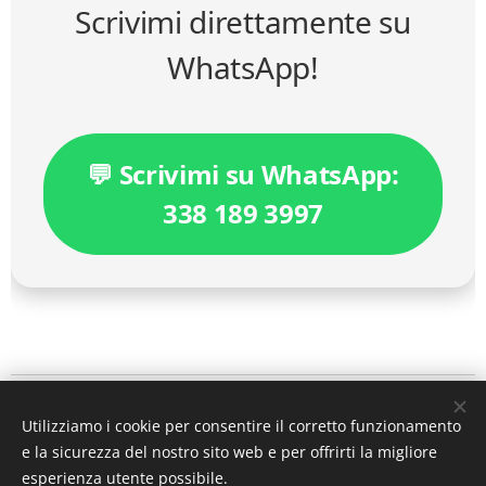
Scrivimi direttamente su
WhatsApp!
💬 Scrivimi su WhatsApp:
338 189 3997
IL PERISCOPIO DEL DIRITTO
Utilizziamo i cookie per consentire il corretto funzionamento
a cura dell'
avv. MicheleAlfredo Chiariello
e la sicurezza del nostro sito web e per offrirti la migliore
mail
ilperiscopiodeldiritto@gmail.com
esperienza utente possibile.