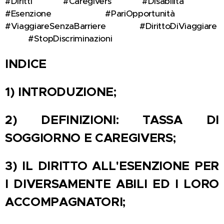
#Diritti 📝⚖️ #Caregivers ❤️👩‍👩‍👧‍👦 #Disabilità ♿💪
#Esenzione 💶❌ #PariOpportunità ⚖️🌈
#ViaggiareSenzaBarriere ✈️🚗 #DirittoDiViaggiare
🌍🗺️ #StopDiscriminazioni 🚫🙅
INDICE
1) INTRODUZIONE;
2) DEFINIZIONI: TASSA DI
SOGGIORNO E CAREGIVERS;
3)
IL DIRITTO ALL'ESENZIONE PER
I DIVERSAMENTE ABILI ED I LORO
ACCOMPAGNATORI
;