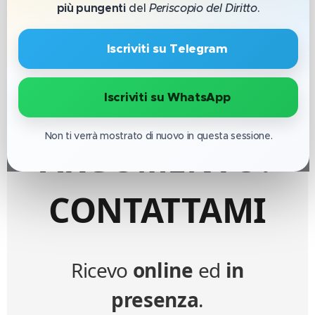
DI
più pungenti
del
Periscopio del Diritto
.
CONSULENZA
🔹 Iscriviti su Telegram
SU QUESTO
🔹 Iscriviti su WhatsApp
Non ti verrà mostrato di nuovo in questa sessione.
ARGOMENTO?
CONTATTAMI
Ricevo
online
ed
in
presenza
.