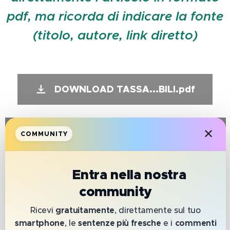
pdf, ma ricorda di indicare la fonte
(titolo, autore, link diretto)
DOWNLOAD TASSA...BILI.pdf
✕
COMMUNITY
📲
Entra nella nostra
HAI BISOGNO
community
Ricevi
gratuitamente
, direttamente sul tuo
smartphone
, le
sentenze più fresche
e i
commenti