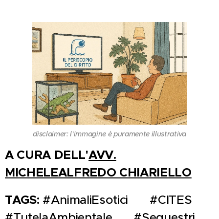
disclaimer: l'immagine è puramente illustrativa
A CURA DELL'
AVV.
MICHELEALFREDO CHIARIELLO
TAGS:
#AnimaliEsotici 🐍 #CITES 🌍
#TutelaAmbientale 🌱 #Sequestri 🚨