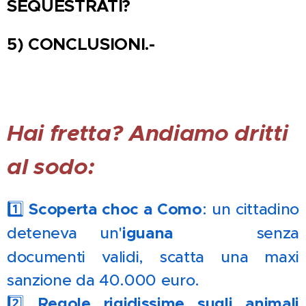
SEQUESTRATI?
5)
CONCLUSIONI.-
Hai fretta? Andiamo dritti
al sodo:
1️⃣
Scoperta choc a Como
: un cittadino
deteneva un'
iguana 🦎
senza
documenti validi, scatta una maxi
sanzione da 40.000 euro.
2️⃣
Regole rigidissime sugli animali