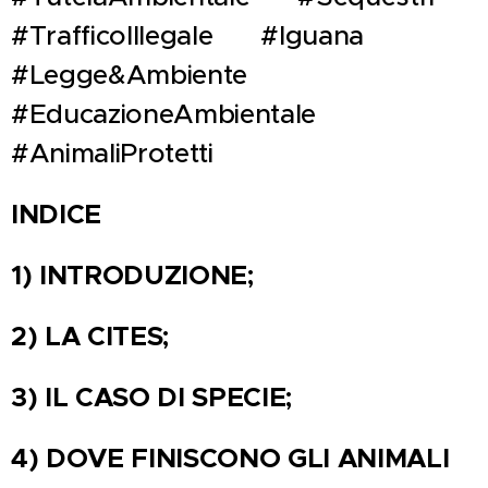
#TrafficoIllegale ❌ #Iguana 🦎
#Legge&Ambiente ⚖️🌿
#EducazioneAmbientale 📚
#AnimaliProtetti
INDICE
1)
INTRODUZIONE;
2)
LA CITES
;
3)
IL CASO DI SPECIE
;
4)
DOVE FINISCONO GLI ANIMALI