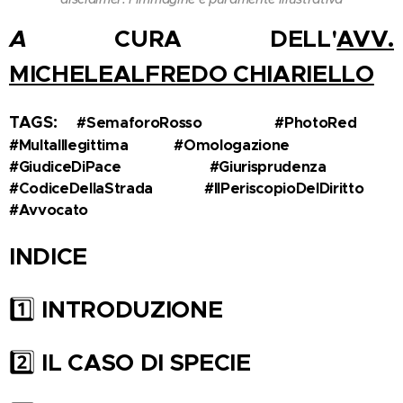
A
CURA DELL'
AVV.
MICHELEALFREDO CHIARIELLO
TAGS:
#SemaforoRosso 🚦 #PhotoRed 📸
#MultaIllegittima #Omologazione ⚙️ 🚗
#GiudiceDiPace ⚖️ #Giurisprudenza 📚
#CodiceDellaStrada 🛣️ #IlPeriscopioDelDiritto 🔍
#Avvocato ⚖️ 🏛️
INDICE
INTRODUZIONE
1️⃣
IL CASO DI SPECIE
2️⃣