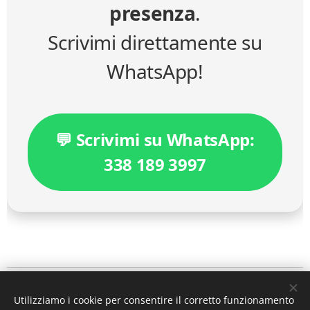
presenza
.
Scrivimi direttamente su
WhatsApp!
💬 Scrivimi su WhatsApp:
338 189 3997
IL PERISCOPIO DEL DIRITTO
Utilizziamo i cookie per consentire il corretto funzionamento
a cura dell'
avv. MicheleAlfredo Chiariello