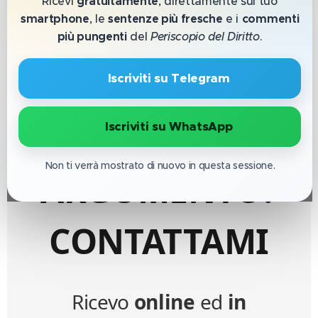
Ricevi
gratuitamente
, direttamente sul tuo
smartphone
, le
sentenze più fresche
e i
commenti
DI
più pungenti
del
Periscopio del Diritto
.
CONSULENZA
🔹 Iscriviti su Telegram
SU QUESTO
🔹 Iscriviti su WhatsApp
Non ti verrà mostrato di nuovo in questa sessione.
ARGOMENTO?
CONTATTAMI
Ricevo
online
ed
in