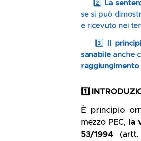
La senten
⚖️ 2️⃣
se si può dimost
e ricevuto nei te
Il princip
💡 3️⃣
sanabile
anche c
raggiungimento 
1️
INTRODUZI
È principio or
mezzo PEC,
la 
53/1994
(artt.