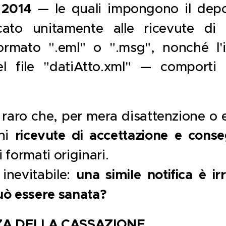
l 2014
— le quali impongono il depo
ficato unitamente alle ricevute di
rmato ".eml" o ".msg", nonché l'
nel file "datiAtto.xml" — comporti
 raro che, per mera disattenzione o er
ghi
ricevute di accettazione e cons
 formati originari.
inevitabile:
una simile notifica è i
uò essere sanata?
ZA DELLA CASSAZIONE