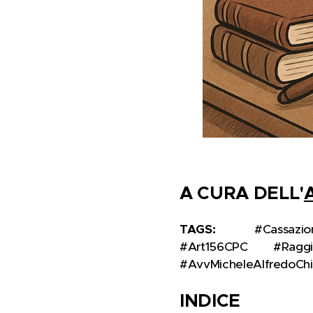
A CURA DELL'
TAGS:
📩⚖️ #Cassazio
#Art156CPC ✉️ #Raggiu
#AvvMicheleAlfredoChi
INDICE