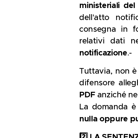
ministeriali de
dell'atto noti
consegna in fo
relativi dati 
notificazione
.-
Tuttavia, non è
difensore alle
PDF
anziché nei
La domanda è 
nulla oppure p
2️
LA SENTEN