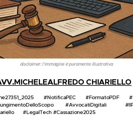
disclaimer: l'immagine è puramente illustrativa
AVV.MICHELEALFREDO CHIARIELLO
ne27351_2025 🧾 #NotificaPEC 💻 #FormatoPDF 🔄 #Sa
ngimentoDelloScopo 👨‍⚖️ #AvvocatiDigitali 🏛️ #IlP
ariello 🚀 #LegalTech #Cassazione2025