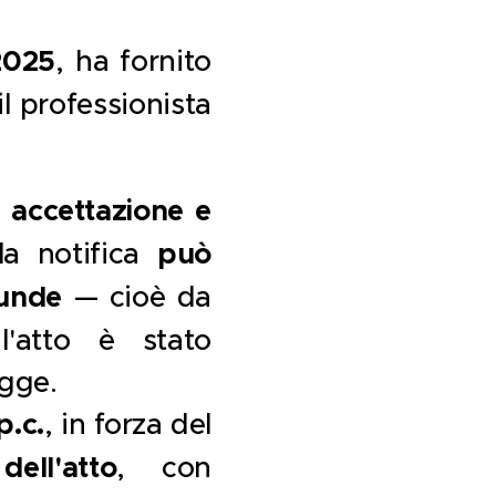
2025
, ha fornito
il professionista
i accettazione e
la notifica
può
iunde
— cioè da
l'atto è stato
egge.
p.c.
, in forza del
ell'atto
, con