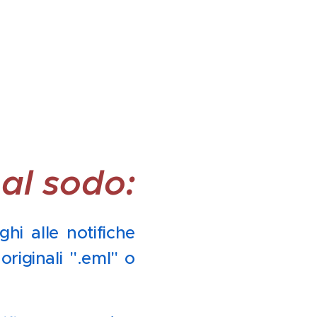
 al sodo:
hi alle notifiche
riginali ".eml" o