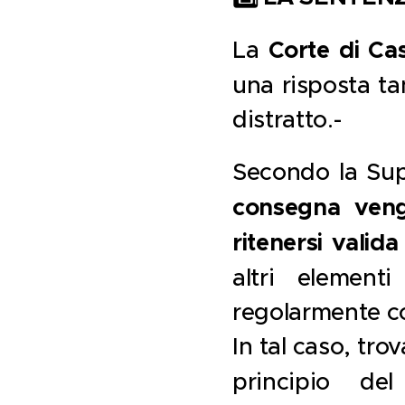
La
Corte di Ca
una risposta tan
distratto.-
Secondo la Su
consegna veng
ritenersi valida
altri element
regolarmente co
In tal caso, tro
principio d