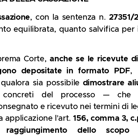
ssazione
, con la sentenza n.
27351/
to equilibrata, quanto salvifica per 
prema Corte,
anche se le ricevute d
ono depositate in formato PDF
, 
qualora sia possibile
dimostrare al
i concreti del processo — che 
nsegnato e ricevuto nei termini di l
va applicazione l'art.
156, comma 3, c.
el
raggiungimento dello scopo d