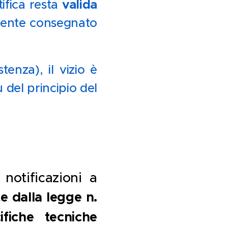
valida
tifica resta
amente consegnato
tenza), il vizio è
tù del principio del
c. 🔄📜⚖️
notificazioni a
te dalla legge n.
ifiche tecniche