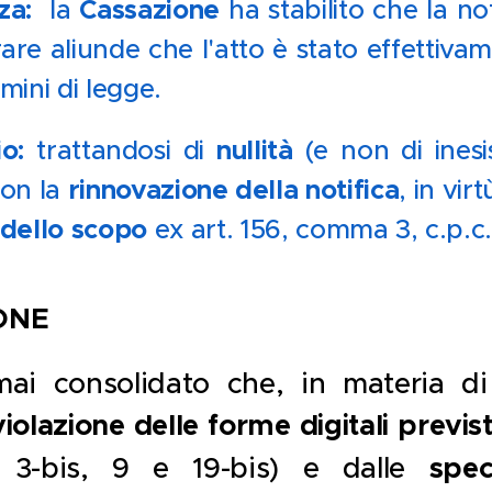
za:
Cassazione
la
ha stabilito che la no
rare aliunde che l'atto è stato effettiv
rmini di legge. 📩✅
io:
nullità
trattandosi di
(e non di inesis
rinnovazione della notifica
on la
, in vir
dello scopo
ex art. 156, comma 3, c.p.
ONE
mai consolidato che, in materia di 
violazione delle forme digitali previs
 3-bis, 9 e 19-bis) e dalle
spec