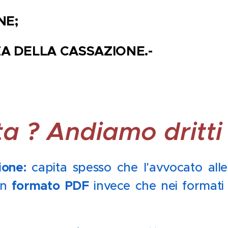
NE;
ZA DELLA CASSAZIONE.-
tta
? Andiamo dritti
ione:
capita spesso che l'avvocato alleg
formato PDF
in
invece che nei formati o