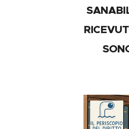
SANABIL
RICEVUT
SONO