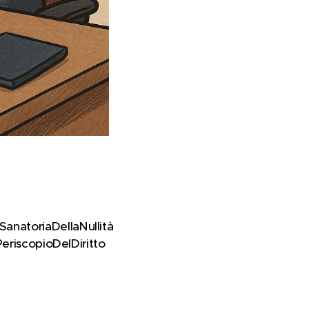
natoriaDellaNullità 📜
eriscopioDelDiritto ✍️