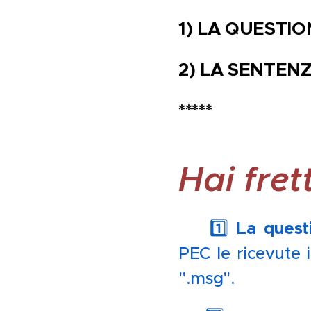
1) LA QUESTIO
2) LA SENTEN
*****
Hai fre
La quest
📌 1️⃣
PEC le ricevute 
".msg". 💻😅