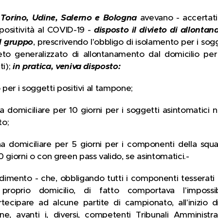
i Torino, Udine, Salerno e Bologna
avevano - accertati,
 positività al COVID-19 -
disposto il divieto di allonta
al gruppo
, prescrivendo l'obbligo di isolamento per i sog
eto generalizzato di allontanamento dal domicilio per
ti);
in pratica, veniva disposto:
 per i soggetti positivi al tampone;
a domiciliare per 10 giorni per i soggetti asintomatici 
to;
na domiciliare per 5 giorni per i componenti della squ
 giorni o con green pass valido, se asintomatici.-
imento - che, obbligando tutti i componenti tesserati
 proprio domicilio, di fatto comportava l'impossi
artecipare ad alcune partite di campionato, all'inizio
, avanti i, diversi, competenti Tribunali Amministra