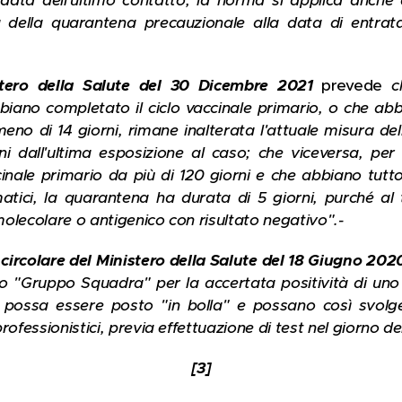
 data dell'ultimo contatto; la norma si applica anche
 della quarantena precauzionale alla data di entrat
istero della Salute del 30 Dicembre 2021
prevede
c
biano completato il ciclo vaccinale primario, o che abb
eno di 14 giorni, rimane inalterata l'attuale misura de
ni dall'ultima esposizione al caso; che viceversa, pe
inale primario da più di 120 giorni e che abbiano tuttor
atici, la quarantena ha durata di 5 giorni, purché al 
 molecolare o antigenico con risultato negativo".-
 circolare del Ministero della Salute del 18 Giugno 202
ro "Gruppo Squadra" per la accertata positività di un
o possa essere posto "in bolla" e possano così svolger
ofessionistici, previa effettuazione di test nel giorno de
[3]