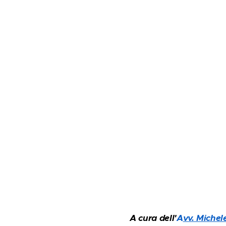
A cura dell'
A
vv. Michel