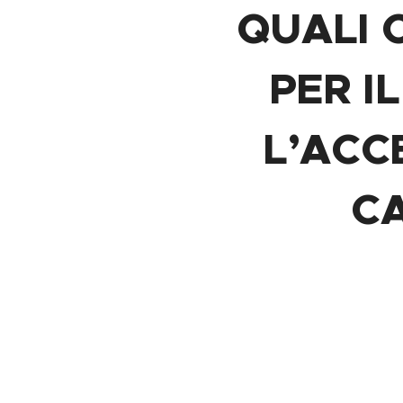
QUALI 
PER I
L’ACC
CA