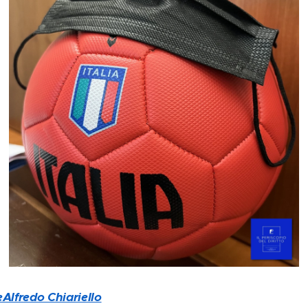
eAlfredo Chiariello