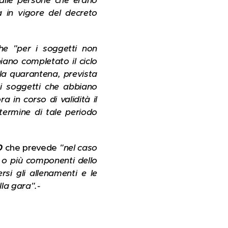
 alle persone che erano
a in vigore del decreto
he "per i soggetti non
iano completato il ciclo
lla quarantena, prevista
r i soggetti che abbiano
a in corso di validità il
termine di tale periodo
0
che prevede
"nel caso
o o più componenti dello
si gli allenamenti e le
lla gara".-