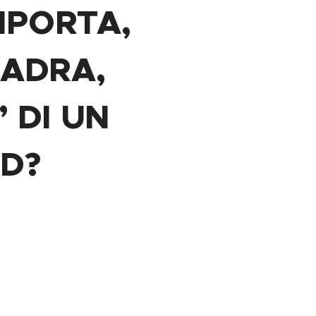
MPORTA,
UADRA,
 DI UN
ID?