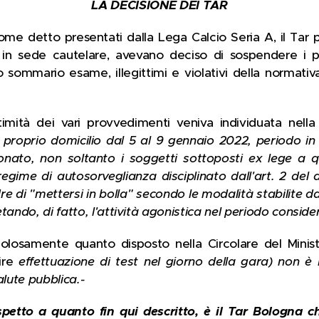
LA DECISIONE DEI TAR
i, come detto presentati dalla Lega Calcio Seria A, il T
1] in sede cautelare, avevano deciso di sospendere i p
o sommario esame, illegittimi e violativi della normati
gittimità dei vari provvedimenti veniva individuata nell
 proprio domicilio dal 5 al 9 gennaio 2022, periodo 
onato, non soltanto i soggetti sottoposti ex lege a 
regime di autosorveglianza disciplinato dall'art. 2 del d
 di "mettersi in bolla" secondo le modalità stabilite dal
tando, di fatto, l'attività agonistica nel periodo conside
polosamente quanto disposto nella Circolare del Minis
ire
effettuazione di test nel giorno della gara) non è
alute pubblica.-
ispetto a quanto fin qui descritto, è il Tar Bologna 