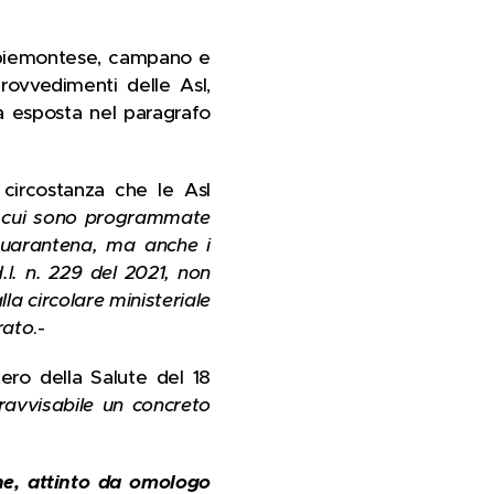
ar piemontese, campano e
rovvedimenti delle Asl,
va esposta nel paragrafo
a circostanza che le Asl
in cui sono programmate
quarantena, ma anche i
.l. n. 229 del 2021, non
la circolare ministeriale
rato
.-
tero della Salute del 18
 ravvisabile un concreto
che, attinto da omologo