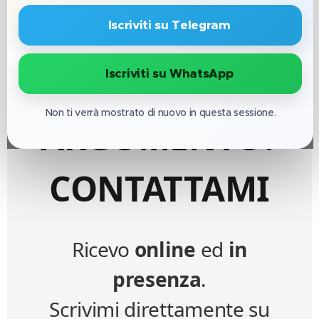
CONSULENZA
🔹 Iscriviti su Telegram
SU QUESTO
🔹 Iscriviti su WhatsApp
Non ti verrà mostrato di nuovo in questa sessione.
ARGOMENTO?
CONTATTAMI
Ricevo
online
ed
in
presenza
.
Scrivimi direttamente su