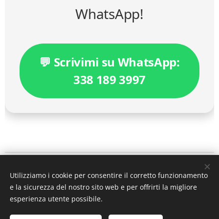
WhatsApp!
💬 Scrivimi su WhatsApp:
338 189 3997
IL PERISCOPIO DEL DIRITTO
Utilizziamo i cookie per consentire il corretto funzionamento
a cura dell'
avv. MicheleAlfredo Chiariello
e la sicurezza del nostro sito web e per offrirti la migliore
mail
ilperiscopiodeldiritto@gmail.com
esperienza utente possibile.
Tutti i diritti riservati 2026 ©