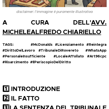
disclaimer: l'immagine è puramente illustrativa
A CURA DELL'
AVV.
MICHELEALFREDO CHIARIELLO
TAGS: 🍔⚖️ #McDonalds #Licenziamento #Reintegra
#DirittoDelLavoro #TribunaleDiRovereto #WhatsApp
#PersonaleInsufficiente 😰 #LocaleAffollato #Art96cpc
#Risarcimento #IlPeriscopioDelDiritto
1️
INTRODUZIONE
2️
IL FATTO
3️
LA SENTENZA DEL TRIBUNALE