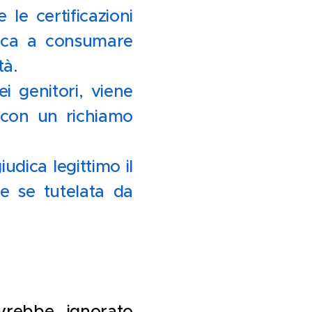
le certificazioni
iaca a consumare
tà.
 genitori, viene
 con un richiamo
dica legittimo il
ie se tutelata da
.
vrebbe ignorato