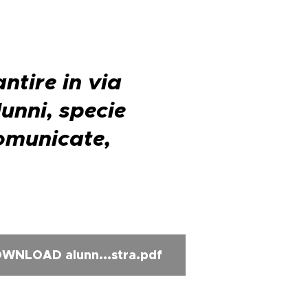
ntire in via
lunni, specie
comunicate,
WNLOAD alunn...stra.pdf