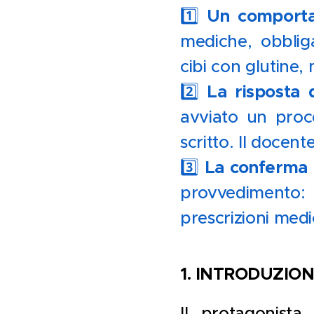
Un comport
1️⃣
mediche, obblig
cibi con glutine,
La risposta 
2️⃣
avviato un proc
scritto. Il docen
La conferma 
3️⃣
provvedimento: l
prescrizioni medic
1. INTRODUZIO
Il protagonist