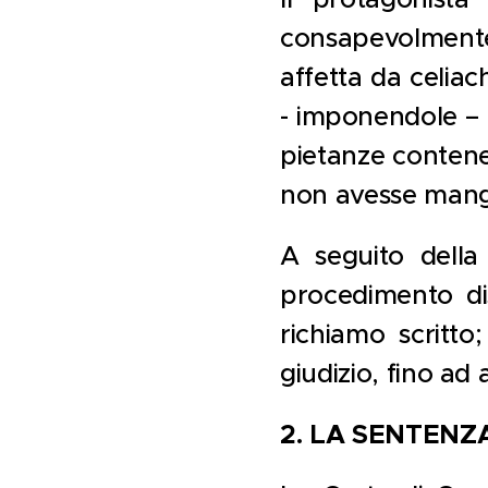
consapevolmente
affetta da celiac
- imponendole – 
pietanze contenen
non avesse mangi
A seguito della
procedimento di
richiamo scritt
giudizio, fino ad 
2. LA SENTENZ