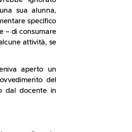
 una sua alunna,
imentare specifico
te – di consumare
lcune attività, se
veniva aperto un
rovvedimento del
o dal docente in