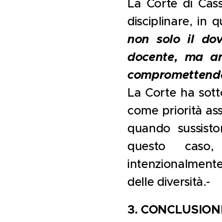
La Corte di Cas
disciplinare, in
non solo il dov
docente, ma anc
compromettendo i
La Corte ha sotto
come priorità asso
quando sussisto
questo caso,
intenzionalmente 
delle diversità.-
3. CONCLUSION