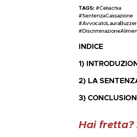
TAGS:
#Celiachia 🌾🚫 
#SentenzaCassazione
#AvvocatoLauraBuzze
#DiscriminazioneAliment
INDICE
1) INTRODUZION
2) LA SENTENZ
3) CONCLUSIONI
Hai fretta?