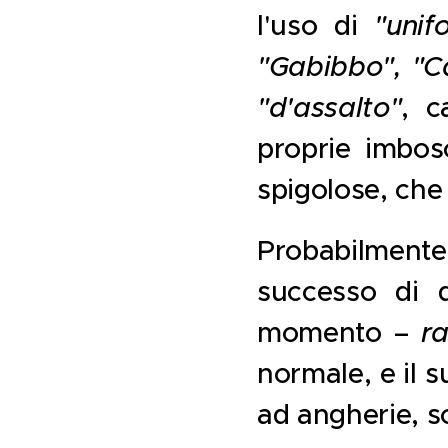
l'uso di
"unif
"Gabibbo", "C
"d'assalto"
, c
proprie imbos
spigolose, che 
Probabilment
successo di q
momento –
r
normale, e il s
ad angherie, so