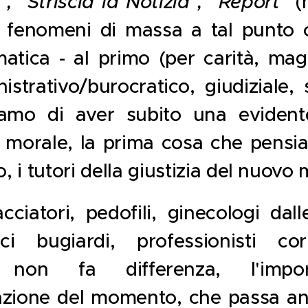
", "Striscia la Notizia", "Report"
(
i fenomeni di massa a tal punto 
tica - al primo (per carità, mag
strativo/burocratico, giudiziale,
mo di aver subito una evidente
 o morale, la prima cosa che pensi
o, i tutori della giustizia del nuovo 
ciatori, pedofili, ginecologi da
ici bugiardi, professionisti co
i"
non fa differenza, l'imp
zazione del momento, che passa an