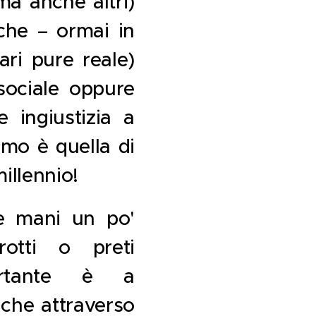
ma anche altri)
che – ormai in
ari pure reale)
 sociale oppure
 ingiustizia a
amo è quella di
millennio!
lle mani un po'
rrotti o preti
ortante è a
che attraverso