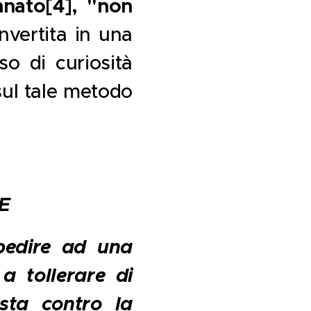
nnato
[4]
, "non
nvertita in una
so di curiosità
sul tale metodo
E
pedire ad una
a tollerare di
ista contro la