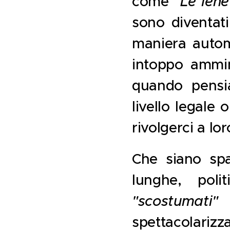
come
"Le Iene
sono diventat
maniera automa
intoppo ammini
quando pensia
livello legale
rivolgerci a lor
Che siano spac
lunghe, polit
"scostumat
spettacolariz