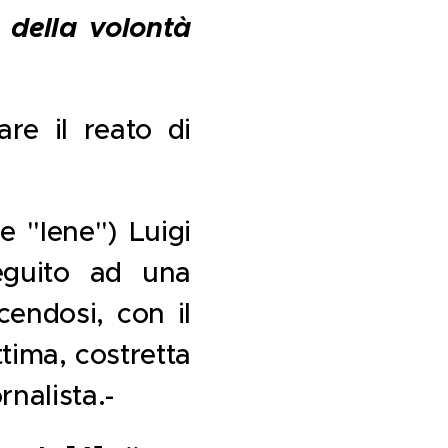
 della volontà
re il reato di
e "Iene") Luigi
eguito ad una
cendosi, con il
ttima, costretta
rnalista.-