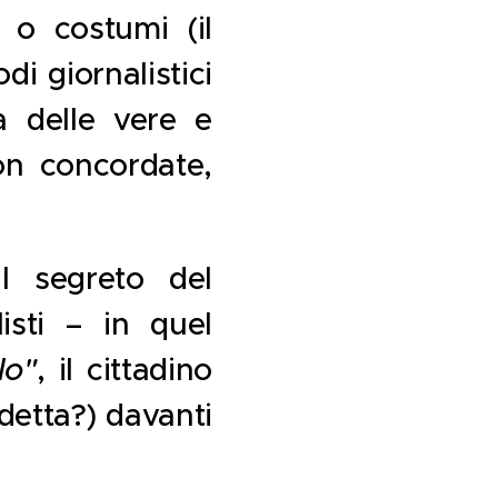
 o costumi (il
di giornalistici
da delle vere e
on concordate,
l segreto del
isti – in quel
lo"
, il cittadino
ndetta?) davanti