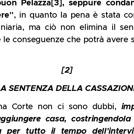
 buon Pelazza
[3]
, seppure conda
ere"
, in quanto la pena è stata co
iaria, ma ciò non elimina il sen
e le conseguenze che potrà avere 
[2]
LA SENTENZA DELLA CASSAZION
ma Corte non ci sono dubbi,
im
ggiungere casa, costringendola 
a per tutto il tempo dell'interv