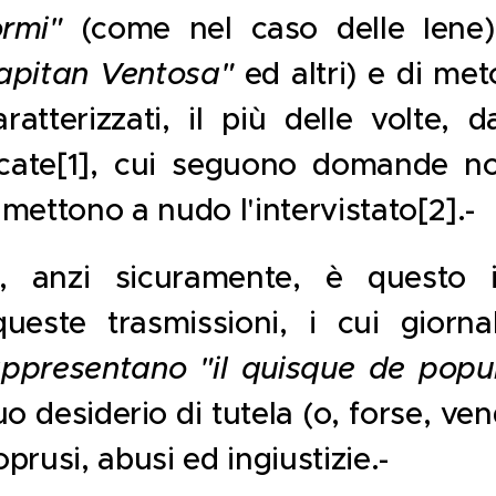
ormi"
(come nel caso delle Iene)
apitan Ventosa"
ed altri) e di meto
aratterizzati, il più delle volte, 
cate[1], cui seguono domande n
mettono a nudo l'intervistato[2].-
e, anzi sicuramente, è questo i
ueste trasmissioni, i cui giornal
appresentano "il quisque de popu
uo desiderio di tutela (o, forse, ve
prusi, abusi ed ingiustizie.-