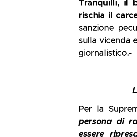
Tranquilli, il
rischia il carc
sanzione pecun
sulla vicenda 
giornalistico.-
Per la Supre
persona di ra
essere ripres