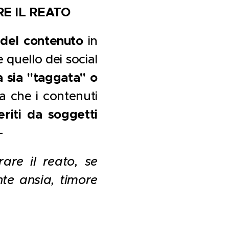
E IL REATO
 del contenuto
in
 quello dei social
 sia "taggata" o
ta che i contenuti
eriti da soggetti
-
are il reato, se
te ansia, timore