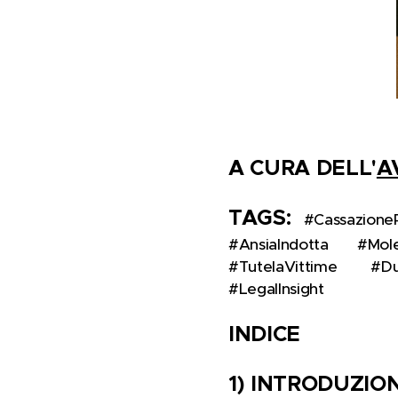
A CURA DELL'
A
TAGS:
#Cassazione
#AnsiaIndotta 🧠 #Mole
#TutelaVittime 🕵️‍♀️
#LegalInsight 🔍
INDICE
1) INTRODUZION