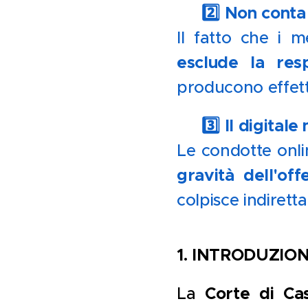
2️⃣ Non conta
🔹
Il fatto che i m
esclude la resp
producono effetti
3️⃣ Il digital
🔹
Le condotte onli
gravità dell'off
colpisce indiret
1.
INTRODUZIO
Corte di Ca
La