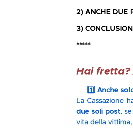
2) ANCHE DUE 
3) CONCLUSIONI
*****
Hai fretta?
1️⃣ Anche sol
🔹
La Cassazione 
due soli post
, s
vita della vittima