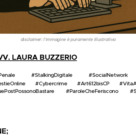
disclaimer: l'immagine è puramente illustrativa
VV. LAURA BUZZERIO
Penale ⚖️ #StalkingDigitale 📲 #SocialNetwork 
stieOnline 🚫 #Cybercrime 💻 #Art612bisCP 🧾 #VitaAl
 #DuePostPossonoBastare 💬 #ParoleCheFeriscono 🗣️ 
E;