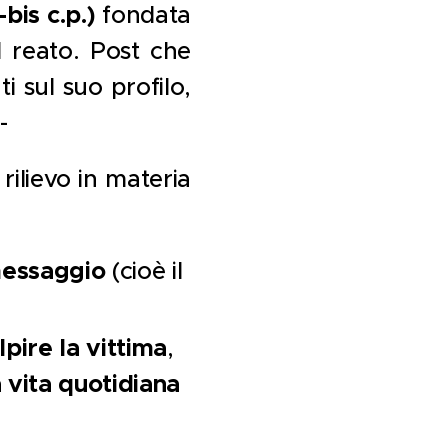
bis c.p.)
fondata
l reato. Post che
ti sul suo profilo,
-
rilievo in materia
messaggio
(cioè il
pire la vittima
,
a vita quotidiana