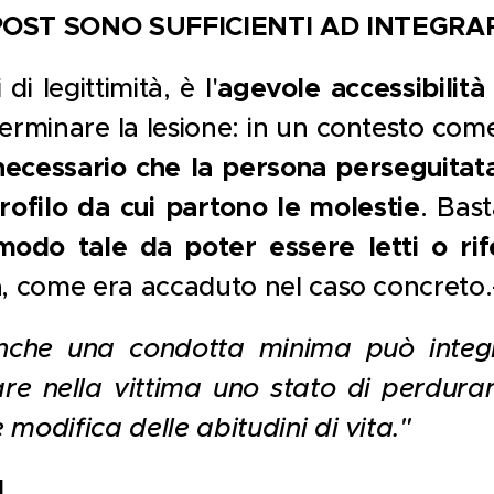
OST SONO SUFFICIENTI AD INTEGRAR
agevole accessibilità
di legittimità, è l'
rminare la lesione: in un contesto come
necessario che la persona perseguitata
ofilo da cui partono le molestie
. Bas
 modo tale da poter essere letti o rif
a
, come era accaduto nel caso concreto.
nche una condotta minima può integr
re nella vittima uno stato di perduran
e modifica delle abitudini di vita."
I