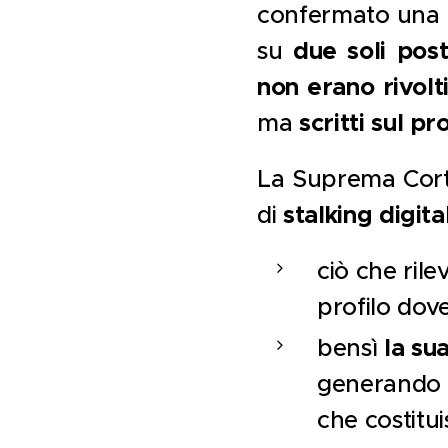
confermato una
due soli post
su
non erano rivolt
scritti sul pr
ma
La Suprema Corte 
stalking digita
di
ciò che ril
profilo dov
la su
bensì
generando 
che costitui