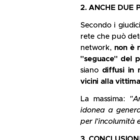
2.
ANCHE DUE P
Secondo i giudici 
rete che può dete
non è 
network,
"seguace" del pr
diffusi in
siano
vicini alla vittim
La massima:
"A
idonea a genera
per l'incolumità 
3.
CONCLUSION