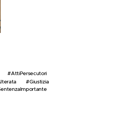
 #AttiPersecutori 🚨
terata 📉 #Giustizia 📢
#SentenzaImportante 🧷