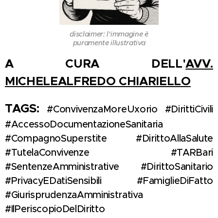
disclaimer: l'immagine è
puramente illustrativa
A CURA DELL'
AVV.
MICHELEALFREDO CHIARIELLO
TAGS:
#ConvivenzaMoreUxorio #DirittiCivili
#AccessoDocumentazioneSanitaria
#CompagnoSuperstite #DirittoAllaSalute
#TutelaConvivenze #TARBari
#SentenzeAmministrative #DirittoSanitario
#PrivacyEDatiSensibili #FamiglieDiFatto
#GiurisprudenzaAmministrativa
#IlPeriscopioDelDiritto