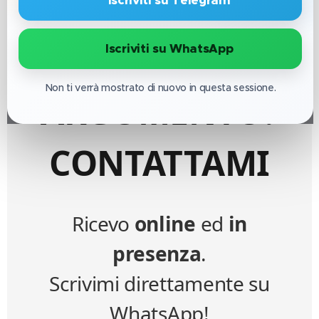
CONSULENZA
SU QUESTO
🔹 Iscriviti su WhatsApp
Non ti verrà mostrato di nuovo in questa sessione.
ARGOMENTO?
CONTATTAMI
Ricevo
online
ed
in
presenza
.
Scrivimi direttamente su
WhatsApp!