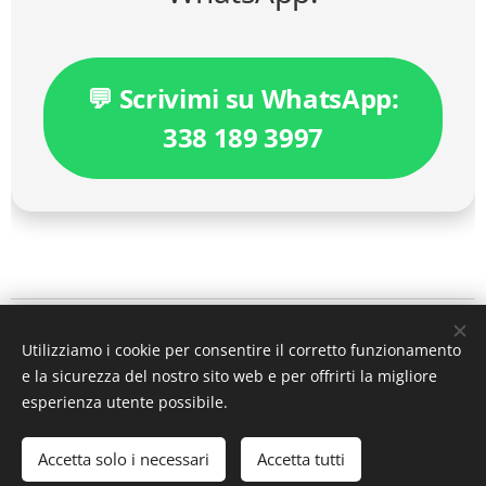
💬 Scrivimi su WhatsApp:
338 189 3997
IL PERISCOPIO DEL DIRITTO
Utilizziamo i cookie per consentire il corretto funzionamento
a cura dell'
avv. MicheleAlfredo Chiariello
e la sicurezza del nostro sito web e per offrirti la migliore
mail
ilperiscopiodeldiritto@gmail.com
esperienza utente possibile.
Tutti i diritti riservati 2026 ©
Accetta solo i necessari
Accetta tutti
PER CONTATTI