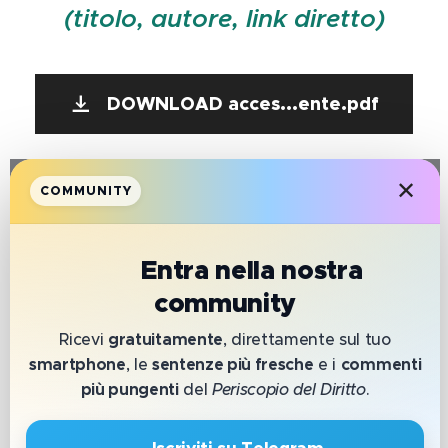
(titolo, autore, link diretto)
DOWNLOAD acces...ente.pdf
✕
COMMUNITY
📲
Entra nella nostra
HAI BISOGNO
community
Ricevi
gratuitamente
, direttamente sul tuo
smartphone
, le
sentenze più fresche
e i
commenti
DI
più pungenti
del
Periscopio del Diritto
.
🔹 Iscriviti su Telegram