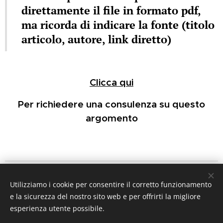
direttamente il file in formato pdf,
ma ricorda di indicare la fonte (titolo
articolo, autore, link diretto)
Clicca qui
Per richiedere una consulenza su questo
argomento
IL PERISCOPIO DEL DIRITTO
Utilizziamo i cookie per consentire il corretto funzionamento
a cura dell'
avv. MicheleAlfredo Chiariello
e la sicurezza del nostro sito web e per offrirti la migliore
mail
ilperiscopiodeldiritto@gmail.com
esperienza utente possibile.
Tutti i diritti riservati 2026 ©