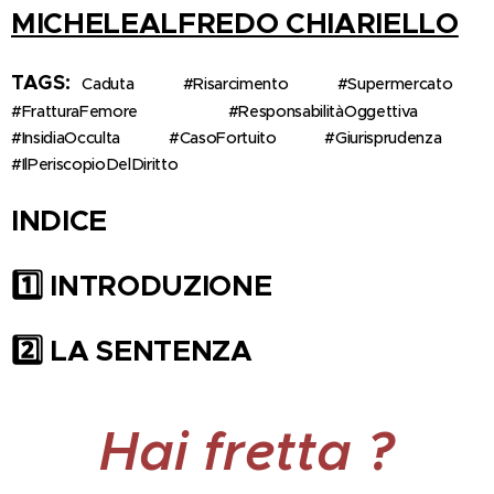
MICHELEALFREDO CHIARIELLO
TAGS:
Caduta 💥 #Risarcimento 💰 #Supermercato 🛒
#FratturaFemore 🦴 #ResponsabilitàOggettiva ⚖️
#InsidiaOcculta ❓ #CasoFortuito 🚨 #Giurisprudenza 📖
#IlPeriscopioDelDiritto 🔭
INDICE
1️
INTRODUZIONE
2️
LA SENTENZA
Hai fretta
?