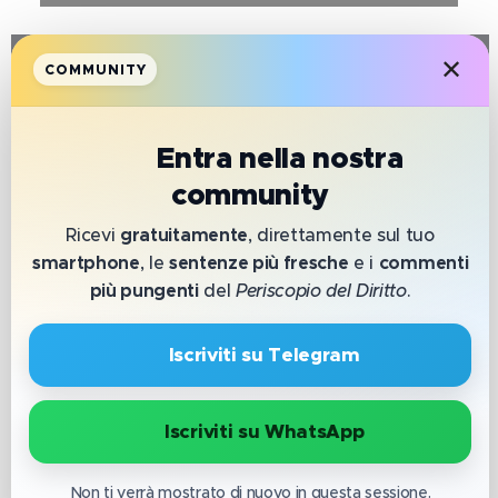
✕
COMMUNITY
📲
Entra nella nostra
HAI BISOGNO
community
Ricevi
gratuitamente
, direttamente sul tuo
smartphone
, le
sentenze più fresche
e i
commenti
DI
più pungenti
del
Periscopio del Diritto
.
CONSULENZA
🔹 Iscriviti su Telegram
SU QUESTO
🔹 Iscriviti su WhatsApp
Non ti verrà mostrato di nuovo in questa sessione.