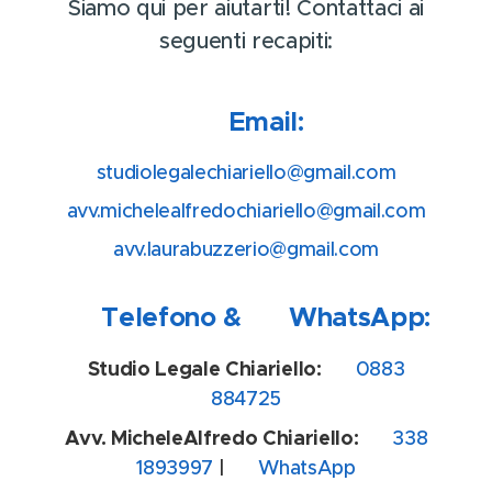
Siamo qui per aiutarti! Contattaci ai
seguenti recapiti:
📧 Email:
studiolegalechiariello@gmail.com
avv.michelealfredochiariello@gmail.com
avv.laurabuzzerio@gmail.com
📞 Telefono & 💬 WhatsApp:
Studio Legale Chiariello:
📞 0883
884725
Avv. MicheleAlfredo Chiariello:
📞 338
1893997
|
💬 WhatsApp