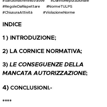
#SanzioniAmministrative 💸 #DannoReputazionale 😬
#RegoleDaRispettare 📏 #NormeTULPS 📚
#ChiusuraAttività 🚪🔴 #ViolazioneNorme 👎
INDICE
1 ) INTRODUZIONE;
2) LA CORNICE NORMATIVA;
3)
LE CONSEGUENZE DELLA
MANCATA AUTORIZZAZIONE
;
4)
CONCLUSIONI.-
****