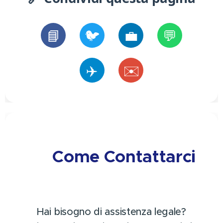
📘
🐦
💼
💬
✈️
✉️
📞 Come Contattarci
📞
Hai bisogno di assistenza legale?