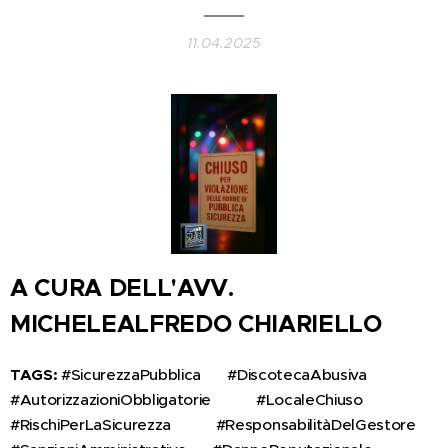
11.04.2025
A CURA DELL'
AVV.
MICHELEALFREDO CHIARIELLO
TAGS:
#SicurezzaPubblica 🚓 #DiscotecaAbusiva 🚫🎧
#AutorizzazioniObbligatorie 📜✔️ #LocaleChiuso 🔒
#RischiPerLaSicurezza ⚠️🔥 #ResponsabilitàDelGestore 👨‍⚖️