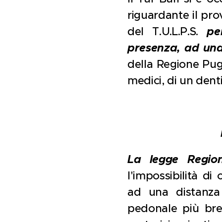
riguardante il prov
del T.U.L.P.S.
pe
presenza, ad una
della Regione Pugl
medici, di un denti
La legge Region
l'impossibilità d
ad una distanza 
pedonale più breve