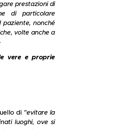
gare prestazioni di
he di particolare
l paziente, nonché
iche, volte anche a
-
le vere e proprie
quello di
"evitare la
ati luoghi, ove si