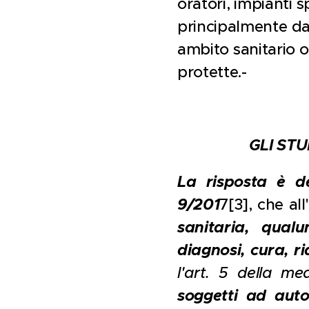
oratori, impianti sp
principalmente da 
ambito sanitario o 
protette.-
GLI STU
La risposta è de
9/201
7[3], che all
sanitaria, qual
diagnosi, cura, r
l'art. 5 della m
soggetti ad autor