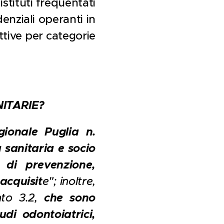
 istituti frequentati
enziali operanti in
ettive per categorie
NITARIE?
gionale Puglia n.
a sanitaria e socio
 di prevenzione,
acquisit
e"; inoltre,
nto 3.2,
che sono
udi odontoiatrici,