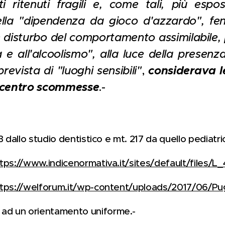
 ritenuti fragili e, come tali, più espost
della "dipendenza da gioco d'azzardo", 
disturbo del comportamento assimilabile, pe
 e all'alcoolismo", alla luce della presenz
prevista di "luoghi sensibili"
,
considerava le
l centro scommesse
.-
63 dallo studio dentistico e mt. 217 da quello pediatri
tps://www.indicenormativa.it/sites/default/files/L
tps://welforum.it/wp-content/uploads/2017/06/Pu
ad un orientamento uniforme.-