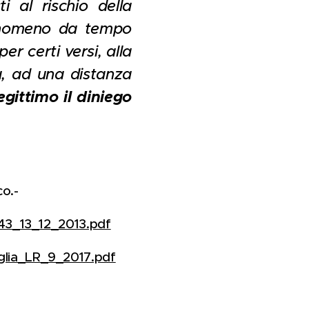
i al rischio della
fenomeno da tempo
r certi versi, alla
a, ad una distanza
gittimo il diniego
co.-
_43_13_12_2013.pdf
glia_LR_9_2017.pdf