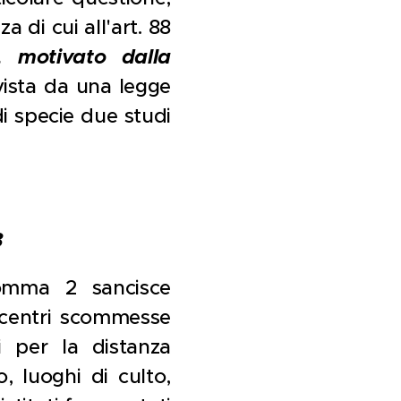
a di cui all'art. 88
, motivato dalla
evista da una legge
di specie due studi
3
comma 2 sancisce
i centri scommesse
i per la distanza
o, luoghi di culto,