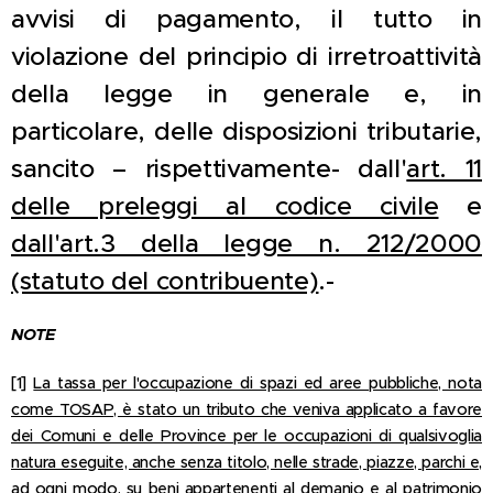
avvisi di pagamento, il tutto in
violazione del principio di irretroattività
della legge in generale e, in
particolare, delle disposizioni tributarie,
sancito – rispettivamente- dall'
art. 11
delle preleggi al codice civile
e
dall'art.3 della legge n. 212/2000
(statuto del contribuente)
.-
NOTE
[1]
La tassa per l'occupazione di spazi ed aree pubbliche, nota
come TOSAP, è stato un tributo che veniva applicato a favore
dei Comuni e delle Province per le occupazioni di qualsivoglia
natura eseguite, anche senza titolo, nelle strade, piazze, parchi e,
ad ogni modo, su beni appartenenti al demanio e al patrimonio