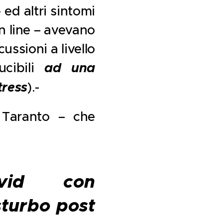
 ed altri sintomi
 line – avevano
ussioni a livello
ucibili
ad una
tress
).-
 Taranto – che
vid con
sturbo post