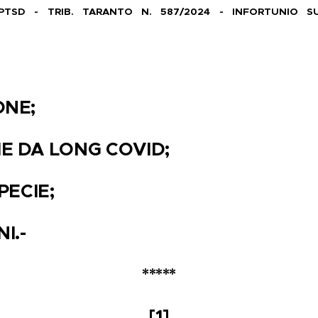
PTSD - TRIB. TARANTO N. 587/2024 - INFORTUNIO S
ONE;
ME DA LONG COVID;
SPECIE;
I.-
*****
[1]