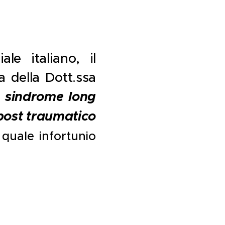
le italiano, il
a della Dott.ssa
a sindrome long
 post traumatico
quale infortunio