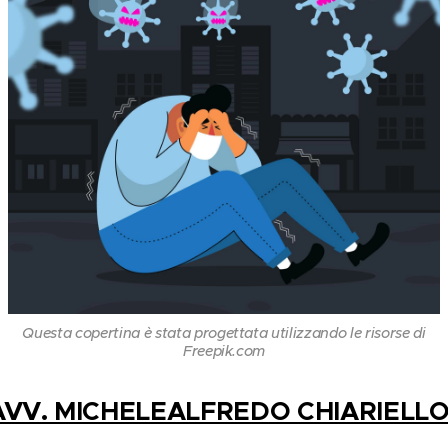
Questa copertina è stata progettata utilizzando le risorse di
Freepik.com
AVV. MICHELEALFREDO CHIARIELL