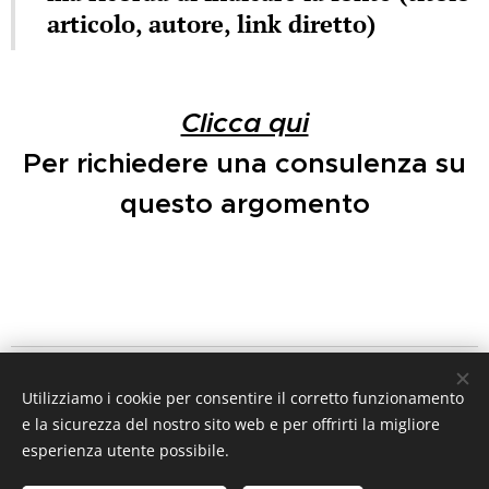
articolo, autore, link diretto)
Clicca qui
Per richiedere una consulenza su
questo argomento
IL PERISCOPIO DEL DIRITTO
Utilizziamo i cookie per consentire il corretto funzionamento
a cura dell'
avv. MicheleAlfredo Chiariello
e la sicurezza del nostro sito web e per offrirti la migliore
mail
ilperiscopiodeldiritto@gmail.com
esperienza utente possibile.
Tutti i diritti riservati 2026 ©