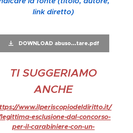
indicare la fonte (titolo, autore,
link diretto)
DOWNLOAD abuso...tare.pdf
TI SUGGERIAMO
ANCHE
ttps://www.ilperiscopiodeldiritto.it/
/legittima-esclusione-dal-concorso-
per-il-carabiniere-con-un-