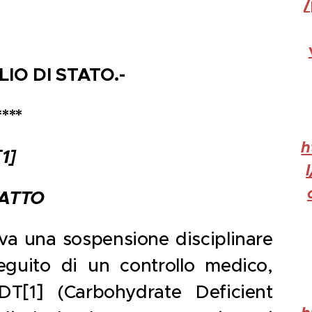
/
IO DI STATO.-
****
h
[1]
FATTO
iva una sospensione disciplinare
eguito di un controllo medico,
DT[1] (Carbohydrate Deficient