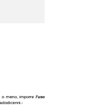
mo, o meno, imporre
l'uso
radodicenni.-