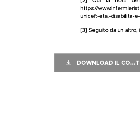
[2] Qui la nota dell'
https://www.infermieris
unicef:-eta,-disabilita-
[3] Seguito da un altro, 
DOWNLOAD IL CO...T