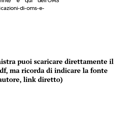
herine/ e qui dell'OMS
icazioni-di-oms-e-
nistra puoi scaricare direttamente il
df, ma ricorda di indicare la fonte
 autore, link diretto)