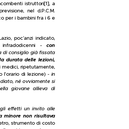
ombenti istruttori[1], a
revisione, nel d.P.C.M.
o per i bambini fra i 6 e
azio, poc'anzi indicato,
 infradodicenni -
con
di consiglio già fissata
a durata delle lezioni,
 medici, ripetutamente,
l'orario di lezione)
- in
ediato, né ovviamente si
ella giovane allieva di
i effetti un invito alle
la minore non risultava
etro, strumento di costo