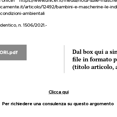
Unicef https://www.unicef.it/media/nota-sulle-masc
ticamente.it/articolo/12492/bambini-e-mascherine-le-ind
e-condizioni-ambientali
identico, n. 1506/2021.-
Dal box qui a si
ORI.pdf
file in formato p
(titolo articolo,
Clicca qui
Per richiedere una consulenza su questo argomento