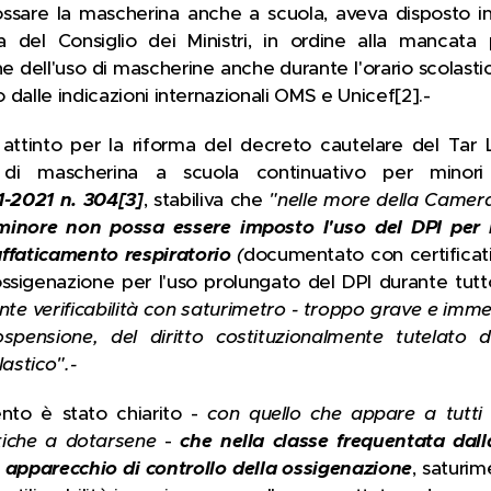
sare la mascherina anche a scuola, aveva disposto inc
a del Consiglio dei Ministri, in ordine alla mancata p
e dell'uso di mascherine anche durante l'orario scolastic
o dalle indicazioni internazionali OMS e Unicef[2].-
attinto per la riforma del decreto cautelare del Tar L
 di mascherina a scuola continuativo per minori
1-2021 n. 304
[3]
, stabiliva che
"nelle more della Camera 
minore non possa essere imposto l'uso del DPI per l
affaticamento respiratorio
(
documentato con certificati
ossigenazione per l'uso prolungato del DPI durante tutto 
e verificabilità con saturimetro - troppo grave e imm
pensione, del diritto costituzionalmente tutelato d
lastico".-
to è stato chiarito -
con quello che appare a tutti gl
stiche a dotarsene
-
che nella classe frequentata dal
 apparecchio di controllo della ossigenazione
, saturim